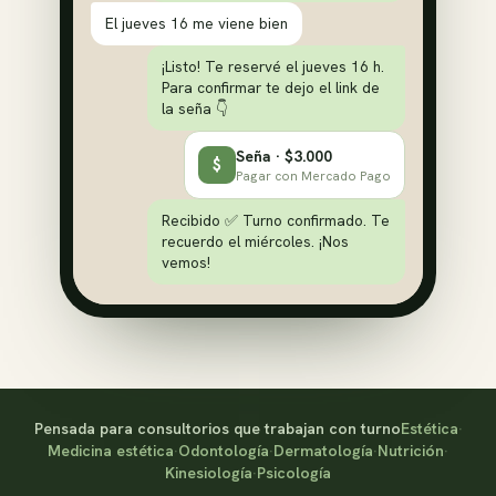
El jueves 16 me viene bien
¡Listo! Te reservé el jueves 16 h.
Para confirmar te dejo el link de
la seña 👇
Seña · $3.000
$
Pagar con Mercado Pago
Recibido ✅ Turno confirmado. Te
recuerdo el miércoles. ¡Nos
vemos!
Pensada para consultorios que trabajan con turno
Estética
·
Medicina estética
·
Odontología
·
Dermatología
·
Nutrición
·
Kinesiología
·
Psicología